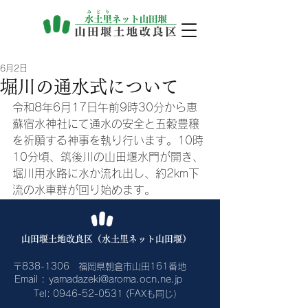
6月2日
堀川の通水式について
令和8年6月17日午前9時30分から恵
蘇宿水神社にて通水の安全と五穀豊穣
を祈願する神事を執り行います。10時
10分頃、筑後川の山田堰水門が開き、
堀川用水路に水か流れ出し、約2km下
流の水車群が回り始めます。
​山田堰土地改良区（水土里ネット山田堰）
〒838-1306 福岡県朝倉市山田161番地
Email :
yamadazeki@aroma.ocn.ne.jp
Tel:
0946-52-0531
(FAXも同じ）